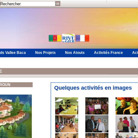
ds Vallee Baca
Nos Projets
Nos Atouts
Activités France
Act
E
EROUN
Quelques activités
en images