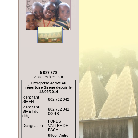
5 027 370
visiteurs à ce jour
Entreprise active au
répertoire Sirene depuis le
12/05/2014
Identifiant
802 712 042
SIREN
Identifiant
802 712 042
SIRET du
00018
siège
FONDS
Désignation
VALLEE DE
BACA
9900 - Autre